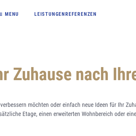
LEISTUNGEN
REFERENZEN
che
Über uns
enhäuser
ng
Standorte & Kontakt
Mehrfamilienäuser
Sicherheit
Umbau, Ascona
Umbau,
n
ung / Entwurf-
Neubauten
Asbest-Bauschadstoffe
Ihr Zuhause nach Ih
erungen
ungen
Energietechnische Sanie
Brandschutzplanung
Baumanagement
che Sanierung
anung
ten
verbessern möchten oder einfach neue Ideen für Ihr Zuh
g
ätzliche Etage, einen erweiterten Wohnbereich oder ein