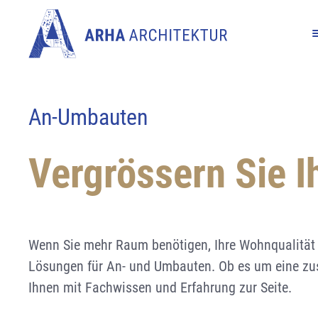
Referenzen
Leistungen
Fachberei
An-Umbauten
Architektur / Planung / Beratung
Energie
Team
Einfamili
Bauplanu
Einfamilienhaus, Termen
Projektierung / Entwurf-
Energieberatung / GEAK
Neubaute
Projektier
Vergrössern Sie 
Visualisierungen
Visualisi
Förderprogramm für Sanierungen
Aufstock
Machbarkeitsanalyse
Projekt-
Klimaneutral bauen
Energetis
Projekt- und Bauleitung
Kostenpl
An-Umbau
Wenn Sie mehr Raum benötigen, Ihre Wohnqualität 
Brandschutzplanung (ARHA-
Bauleitun
Lösungen für An- und Umbauten. Ob es um eine zus
Brandschutz)
Ihnen mit Fachwissen und Erfahrung zur Seite.