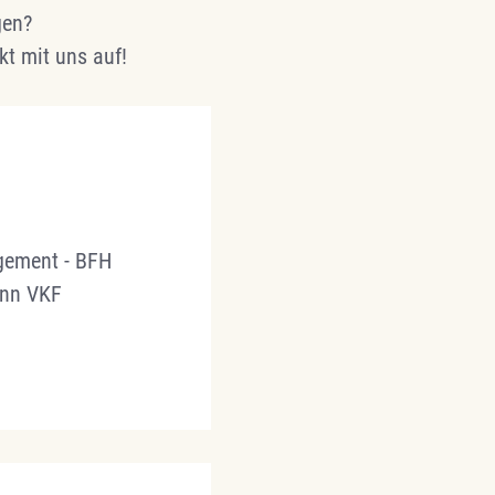
gen?
kt mit uns auf!
gement - BFH
ann VKF