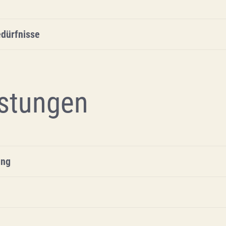
dürfnisse
stungen
ung