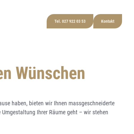
Tel. 027 922 03 53
Kontakt
offene Stellen
Industrie- und öffentliche Bauten
Fachplanung Holzbau
Alle anzeigen
 Bodmen
Neubauten
Machbarkeitsstudie und
ren Wünschen
Planungshilfe im Holzbau
rung
Sanierung
ause haben, bieten wir Ihnen massgeschneiderte
e Umgestaltung Ihrer Räume geht – wir stehen