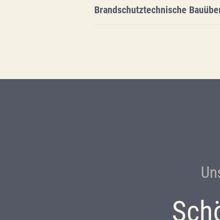
Brandschutztechnische Bauüb
Un
Schö