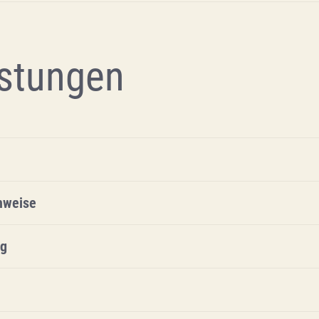
stungen
hweise
ng