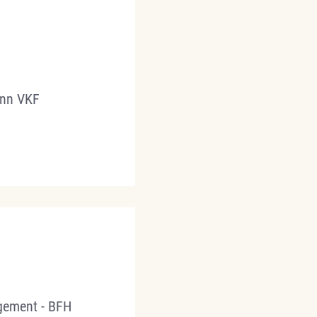
chmann VKF
gement - BFH